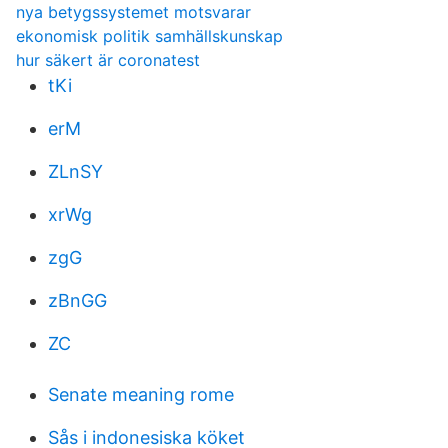
nya betygssystemet motsvarar
ekonomisk politik samhällskunskap
hur säkert är coronatest
tKi
erM
ZLnSY
xrWg
zgG
zBnGG
ZC
Senate meaning rome
Sås i indonesiska köket