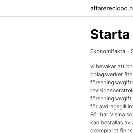
affarerecldoq.n
Starta
Ekonomifakta - 
vi bevakar att bo
bolagsverket åte
förseningsavgifte
revisionsberättel
förseningsavgift
för avdragsgill 
För har Visma som
kan beställas av 
exemplaret finns 