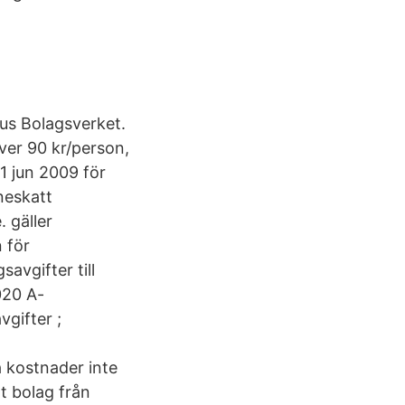
tus Bolagsverket.
ver 90 kr/person,
 1 jun 2009 för
neskatt
. gäller
 för
avgifter till
020 A-
vgifter ;
a kostnader inte
t bolag från