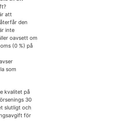
ft?
r att
 återfår den
r inte
äller oavsett om
 moms (0 %) på
avser
lla som
 kvalitet på
försenings 30
 slutligt och
ngsavgift för