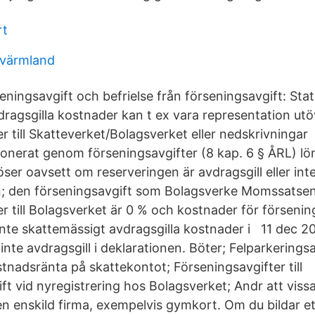
rt
 värmland
eningsavgift och befrielse från förseningsavgift: Sta
dragsgilla kostnader kan t ex vara representation utö
r till Skatteverket/Bolagsverket eller nedskrivningar
ionerat genom förseningsavgifter (8 kap. 6 § ÅRL) lö
öser oavsett om reserveringen är avdragsgill eller inte
n; den förseningsavgift som Bolagsverke Momssatsen
r till Bolagsverket är 0 % och kostnader för försenings
inte skattemässigt avdragsgilla kostnader i 11 dec 2
inte avdragsgill i deklarationen. Böter; Felparkeringsa
stnadsränta på skattekontot; Förseningsavgifter till
ft vid nyregistrering hos Bolagsverket; Andr att viss
 en enskild firma, exempelvis gymkort. Om du bildar et