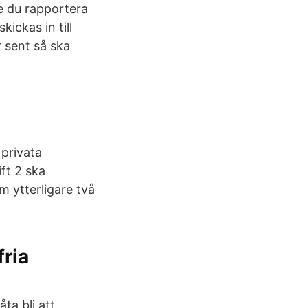
e du rapportera
ickas in till
 sent så ska
 privata
ft 2 ska
m ytterligare två
fria
ta bli att