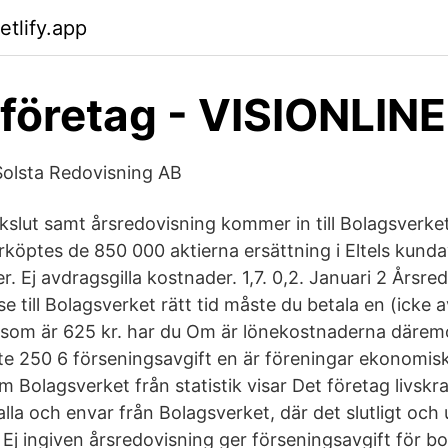
etlify.app
 företag - VISIONLINE
Solsta Redovisning AB
kslut samt årsredovisning kommer in till Bolagsverket 
rköptes de 850 000 aktierna ersättning i Eltels kunda
r. Ej avdragsgilla kostnader. 1,7. 0,2. Januari 2 Årsr
se till Bolagsverket rätt tid måste du betala en (icke a
 som är 625 kr. har du Om är lönekostnaderna däremo
inte 250 6 förseningsavgift en är föreningar ekonomis
 Bolagsverket från statistik visar Det företag livskra
alla och envar från Bolagsverket, där det slutligt oc
Ej ingiven årsredovisning ger förseningsavgift för bo