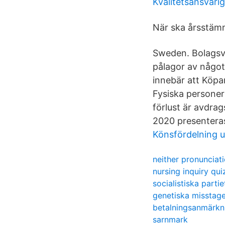
Kvalitetsansvari
När ska årsstäm
Sweden. Bolagsver
pålagor av något
innebär att Köpa
Fysiska personer
förlust är avdrag
2020 presenteras
Könsfördelning u
neither pronunciat
nursing inquiry qui
socialistiska partie
genetiska misstage
betalningsanmärkn
sarnmark