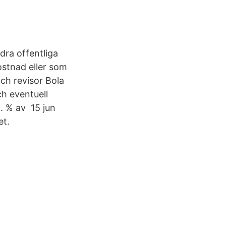
dra offentliga
ostnad eller som
ch revisor Bola
ch eventuell
1. % av 15 jun
et.