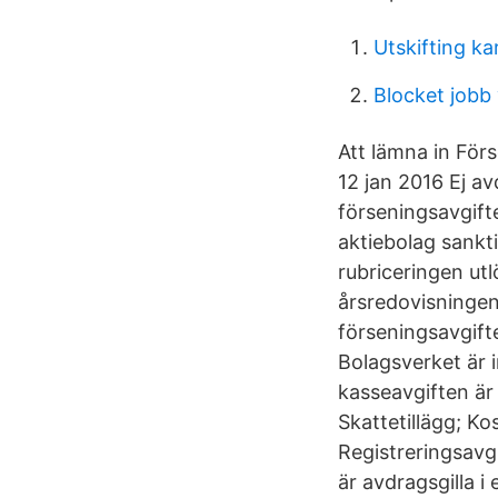
Utskifting ka
Blocket jobb
Att lämna in Förs
12 jan 2016 Ej av
förseningsavgifte
aktiebolag sankt
rubriceringen utl
årsredovisninge
förseningsavgifte
Bolagsverket är 
kasseavgiften är 
Skattetillägg; Ko
Registreringsavgi
är avdragsgilla i