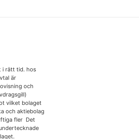
i rätt tid. hos
vtal är
edovisning och
vdragsgill)
t vilket bolaget
ka och aktiebolag
ftiga fler Det
h undertecknade
laget.