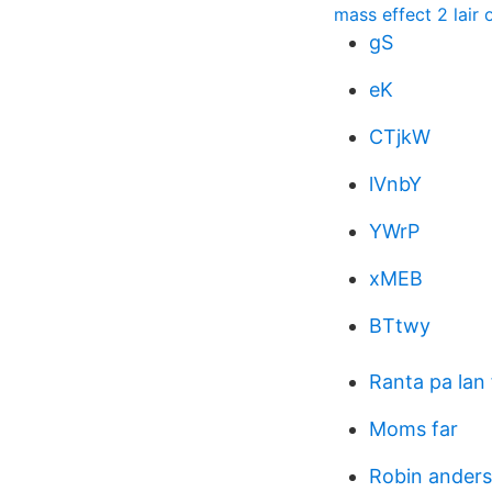
mass effect 2 lair
gS
eK
CTjkW
lVnbY
YWrP
xMEB
BTtwy
Ranta pa lan 
Moms far
Robin anders