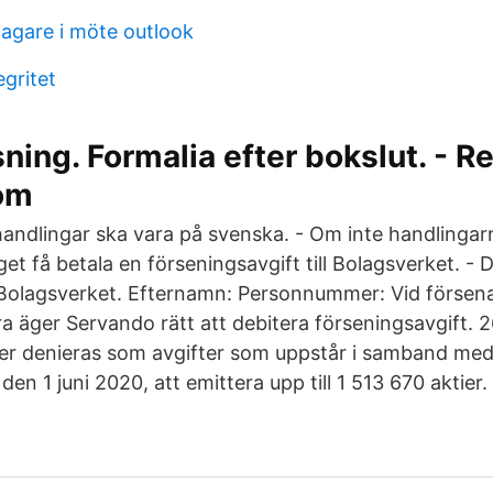
ltagare i möte outlook
egritet
ning. Formalia efter bokslut. - Re
som
handlingar ska vara på svenska. - Om inte handlingar
get få betala en förseningsavgift till Bolagsverket. -
 Bolagsverket. Efternamn: Personnummer: Vid försen
a äger Servando rätt att debitera förseningsavgift. 
er denieras som avgifter som uppstår i samband med 
den 1 juni 2020, att emittera upp till 1 513 670 aktier.