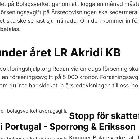
det på Bolagsverket genom att logga en månad måst
förseningsavgift på Årsredovisningen ska sedermera sk
ket ska ske senast sju månader Om den kommer in för
betalas.
under året LR Akridi KB
å bokforingshjalp.org Redan vid en dags försening ska
a en förseningsavgift på 5 000 kronor. Förseningsavgi
om du inte har skickat in årsredovisningen till oss ino
Stopp för skatte
i Portugal - Sporrong & Eriksson
Kommer Bolagsverket att lå