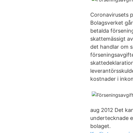
Coronavirusets p
Bolagsverket går
betalda försening
skattemässigt av
det handlar om s
förseningsavgifte
skattedeklaratio
leverantörsskuld
kostnader i inko
aug 2012 Det kan 
undertecknade ex
bolaget.