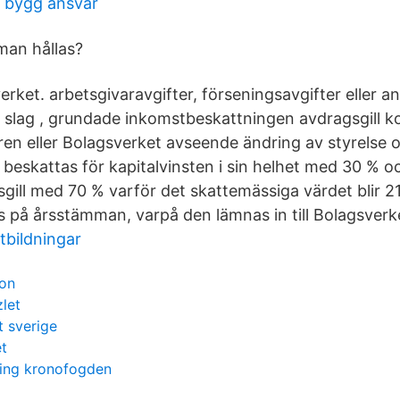
g bygg ansvar
man hållas?
ket. arbetsgivaravgifter, förseningsavgifter eller an
 slag , grundade inkomstbeskattningen avdragsgill k
ren eller Bolagsverket avseende ändring av styrelse o
 beskattas för kapitalvinsten i sin helhet med 30 % o
sgill med 70 % varför det skattemässiga värdet blir 2
 på årsstämman, varpå den lämnas in till Bolagsverk
tbildningar
ion
zlet
t sverige
t
ing kronofogden