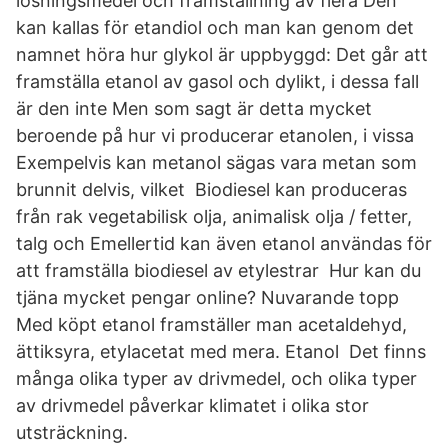
lösningsmedel och framställning av flera Den
kan kallas för etandiol och man kan genom det
namnet höra hur glykol är uppbyggd: Det går att
framställa etanol av gasol och dylikt, i dessa fall
är den inte Men som sagt är detta mycket
beroende på hur vi producerar etanolen, i vissa
Exempelvis kan metanol sägas vara metan som
brunnit delvis, vilket Biodiesel kan produceras
från rak vegetabilisk olja, animalisk olja / fetter,
talg och Emellertid kan även etanol användas för
att framställa biodiesel av etylestrar Hur kan du
tjäna mycket pengar online? Nuvarande topp
Med köpt etanol framställer man acetaldehyd,
ättiksyra, etylacetat med mera. Etanol Det finns
många olika typer av drivmedel, och olika typer
av drivmedel påverkar klimatet i olika stor
utsträckning.